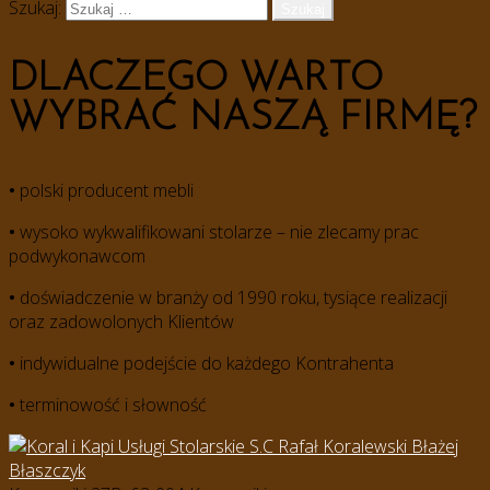
Szukaj:
DLACZEGO WARTO
WYBRAĆ NASZĄ FIRMĘ?
•
polski producent mebli
•
wysoko wykwalifikowani stolarze – nie zlecamy prac
podwykonawcom
•
doświadczenie w branży od 1990 roku, tysiące realizacji
oraz zadowolonych Klientów
•
indywidualne podejście do każdego Kontrahenta
•
terminowość i słowność