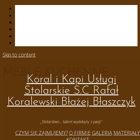
Skip to content
MEBLE KUCHENNE
Koral i Kapi Usługi
Stolarskie S.C Rafał
Koralewski Błażej Błaszczyk
,,Stolarstwo... talent wydobyty z pasji''
CZYM SIĘ ZAJMUJEMY?
O FIRMIE
GALERIA
MATERIAŁY
KONTAKT